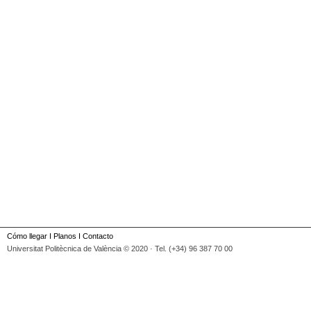
Cómo llegar
I
Planos
I
Contacto
Universitat Politècnica de València © 2020 · Tel. (+34) 96 387 70 00