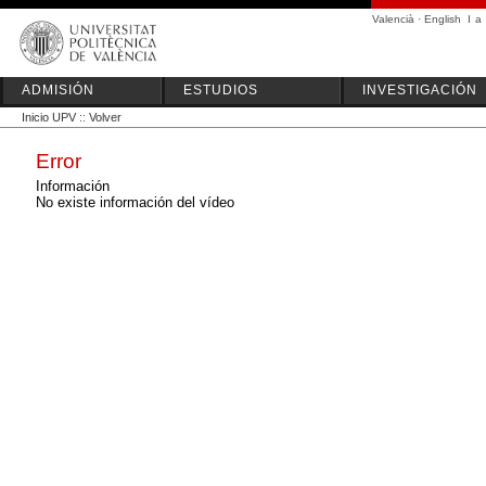
Valencià
·
English
I
a
ADMISIÓN
ESTUDIOS
INVESTIGACIÓN
Inicio UPV
::
Volver
Error
Información
No existe información del vídeo