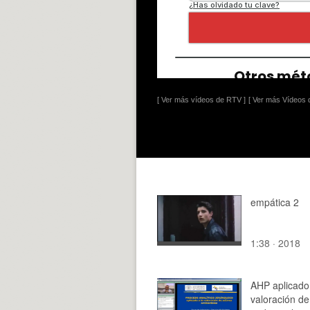
[ Ver más vídeos de RTV ]
[ Ver más Vídeos d
empática 2
1:38 · 2018
AHP aplicado 
valoración de