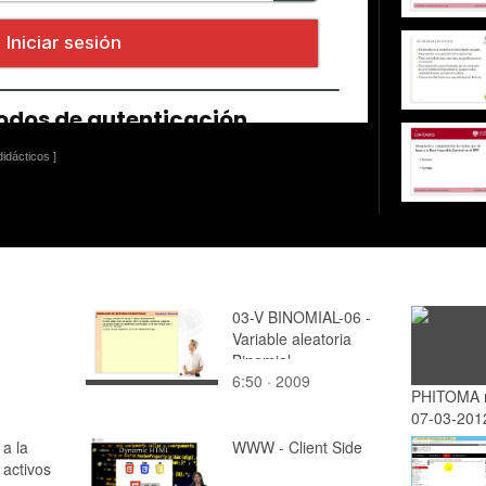
idácticos ]
03-V BINOMIAL-06 -
Variable aleatoria
Binomial
6:50 · 2009
PHITOMA 
07-03-201
a la
WWW - Client Side
 activos