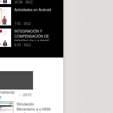
10:38 · 2012
LA RENTA DE LAS
PERSONAS FÍSICAS
Actividades en Android
7:01 · 2012
INTEGRACIÓN Y
COMPENSACIÓN DE
RENTAS EN LA BASE
9:33 · 2012
IMPONIBLE GENERAL
DEL IMPUESTO SOBRE
LA RENTA DE LAS
PERSONAS FÍSICAS
mañana2
: · 2015
2
Simulación
Mecanismo a-c-0658