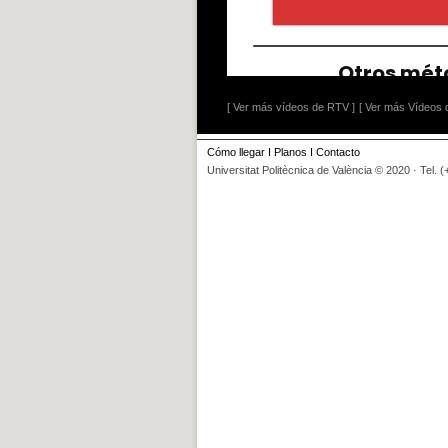
[ Ver más vídeos de RTV ]
[ Ver más Vídeos d
Cómo llegar
I
Planos
I
Contacto
Universitat Politècnica de València © 2020 · Tel. 