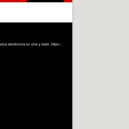
En este vídeo se describe primeras aplicaciones de la música electrónica en el cine y la radio Sastre Martinez, J. (2019). Musica electronica en cine y radio. https://riunet.upv.es/handle/10251/121653 DER