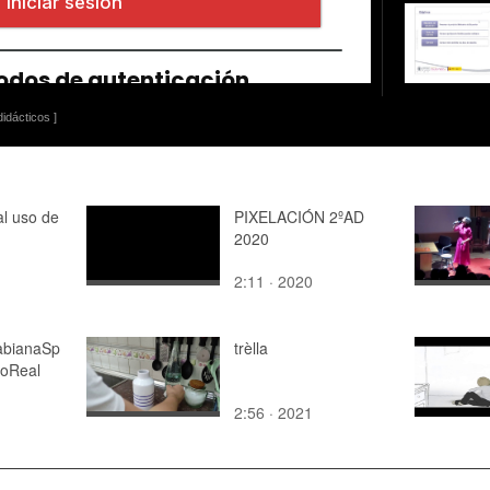
idácticos ]
al uso de
PIXELACIÓN 2ºAD
2020
2:11 · 2020
abianaSp
trèlla
poReal
2:56 · 2021