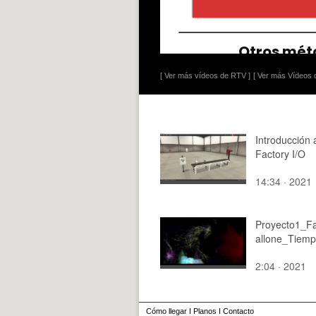
[ Ver más vídeos de RTV ]
[ Ver más Vídeos d
Introducción 
Factory I/O
14:34 · 2021
Proyecto1_F
allone_Tiem
2:04 · 2021
Cómo llegar
I
Planos
I
Contacto