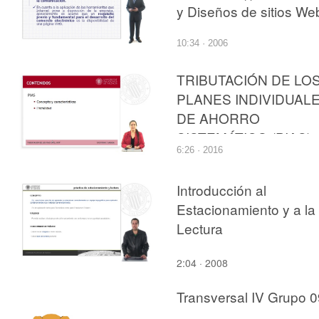
y Diseños de sitios We
10:34 · 2006
TRIBUTACIÓN DE LO
PLANES INDIVIDUAL
DE AHORRO
SISTEMÁTICO (PIAS)
6:26 · 2016
EN EL IRPF
Introducción al
Estacionamiento y a la
Lectura
2:04 · 2008
Transversal IV Grupo 0