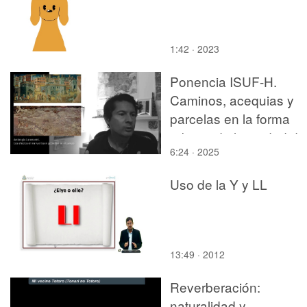
1:42 · 2023
Ponencia ISUF-H.
Caminos, acequias y
parcelas en la forma
urbana de la ciudad de
6:24 · 2025
Valencia
Uso de la Y y LL
13:49 · 2012
Reverberación:
naturalidad y