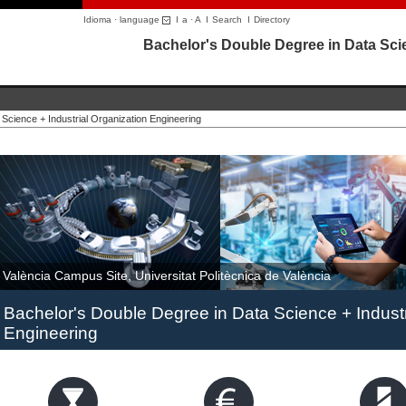
Idioma · language
I
a
·
A
I
Search
I
Directory
Bachelor's Double Degree in Data Scie
Science + Industrial Organization Engineering
València Campus Site, Universitat Politècnica de València
Bachelor's Double Degree in Data Science + Industr
Engineering