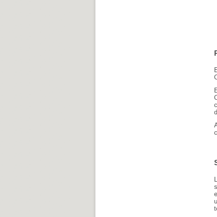
O
c
d
s
e
u
t