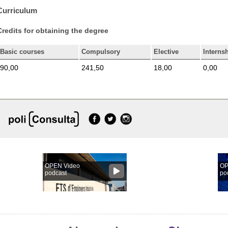
Curriculum
Credits for obtaining the degree
Basic courses
Compulsory
Elective
Interns
90,00
241,50
18,00
0,00
OPEN Video
OP
podcast
po