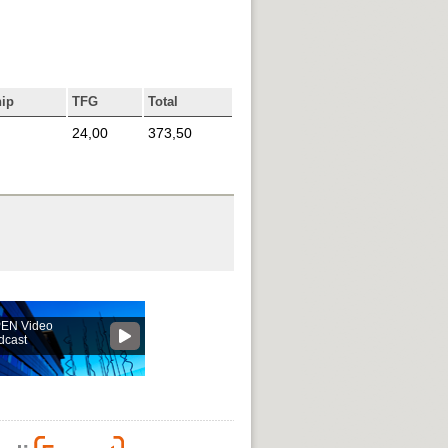
hip
TFG
Total
24,00
373,50
EN Video
dcast