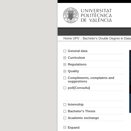
Home UPV
::
Bachelor's Double Degree in Data 
General data
Curriculum
Regulations
Quality
Compliments, complaints and
suggestions
poli[Consulta]
Internship
Bachelor's Thesis
Academic exchange
Expand