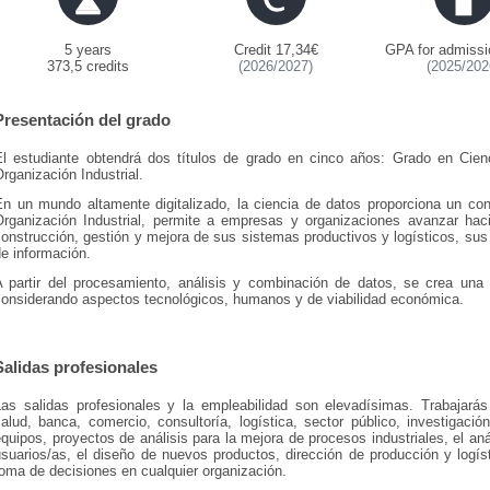
5 years
Credit 17,34€
GPA for admissi
373,5 credits
(2026/2027)
(2025/202
Presentación del grado
El estudiante obtendrá dos títulos de grado en cinco años: Grado en Cie
rganización Industrial.
En un mundo altamente digitalizado, la ciencia de datos proporciona un con
Organización Industrial, permite a empresas y organizaciones avanzar haci
onstrucción, gestión y mejora de sus sistemas productivos y logísticos, su
e información.
A partir del procesamiento, análisis y combinación de datos, se crea una
considerando aspectos tecnológicos, humanos y de viabilidad económica.
Salidas profesionales
Las salidas profesionales y la empleabilidad son elevadísimas. Trabajarás
alud, banca, comercio, consultoría, logística, sector público, investigaci
quipos, proyectos de análisis para la mejora de procesos industriales, el anál
suarios/as, el diseño de nuevos productos, dirección de producción y logísti
oma de decisiones en cualquier organización.