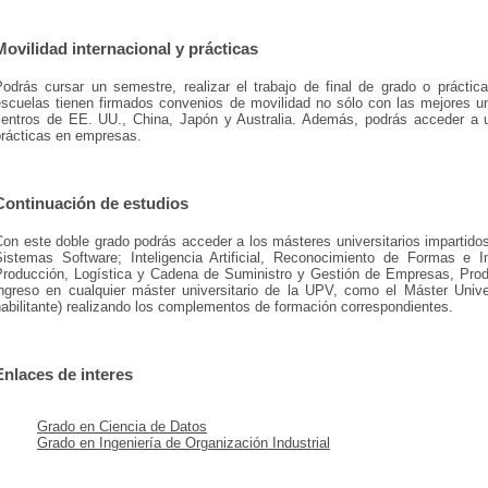
Movilidad internacional y prácticas
Podrás cursar un semestre, realizar el trabajo de final de grado o prácti
escuelas tienen firmados convenios de movilidad no sólo con las mejores u
centros de EE. UU., China, Japón y Australia. Además, podrás acceder a un
prácticas en empresas.
Continuación de estudios
on este doble grado podrás acceder a los másteres universitarios impartido
Sistemas Software; Inteligencia Artificial, Reconocimiento de Formas e 
Producción, Logística y Cadena de Suministro y Gestión de Empresas, Produ
ingreso en cualquier máster universitario de la UPV, como el Máster Univers
abilitante) realizando los complementos de formación correspondientes.
Enlaces de interes
Grado en Ciencia de Datos
Grado en Ingeniería de Organización Industrial