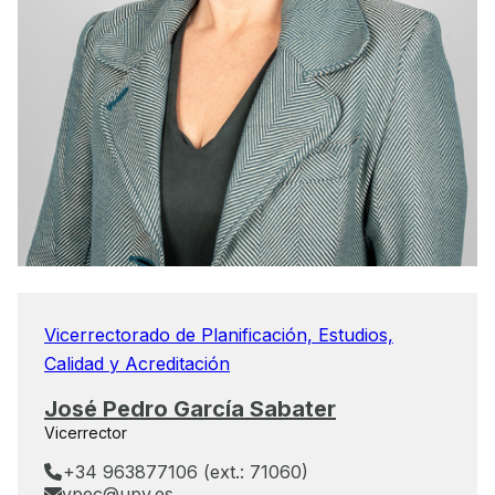
Vicerrectorado de Planificación, Estudios,
Calidad y Acreditación
José Pedro García Sabater
Vicerrector
+34 963877106 (ext.: 71060)
vpec@upv.es