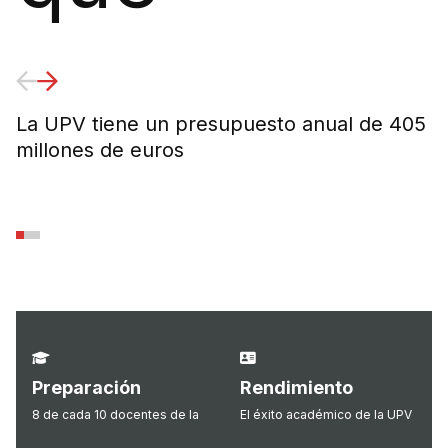
La UPV tiene un presupuesto anual de 405
E
millones de euros
e
m
Preparación
Rendimiento
8 de cada 10 docentes de la
El éxito académico de la UPV
UPV tienen el doctorado
es tres puntos mayor que la
media española