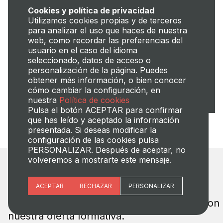
Cookies y política de privacidad
Utilizamos cookies propias y de terceros
para analizar el uso que haces de nuestra
web, como recordar las preferencias del
usuario en el caso del idioma
Sostenibilidad
Igualdad
seleccionado, datos de acceso o
Entre 2011 y 2019, la UPV ha
La brecha se reduce. En
personalización de la página. Puedes
reducido un 40% el consumo
2023, 4 de cada 10
obtener más información, o bien conocer
energético
estudiantes son mujeres
cómo cambiar la configuración, en
nuestra
Política de cookies
Pulsa el botón ACEPTAR para confirmar
que has leído y aceptado la información
presentada. Si deseas modificar la
configuración de las cookies pulsa
PERSONALIZAR. Después de aceptar, no
volveremos a mostrarte este mensaje.
¡Esto te interesa!
Esenciales
ACEPTAR
RECHAZAR
PERSONALIZAR
Preferencias del sitio (idioma)
Consulta toda la información relacionada con
nuestra oferta formativa.
Analítica