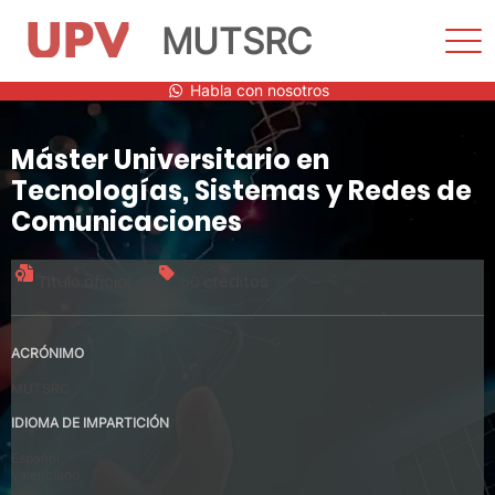
MUTSRC
Most
men
Saltar
Habla con nosotros
al
contenido
Máster Universitario en
Tecnologías, Sistemas y Redes de
Comunicaciones
Título oficial
60 créditos
ACRÓNIMO
MUTSRC
IDIOMA DE IMPARTICIÓN
Español
Valenciano