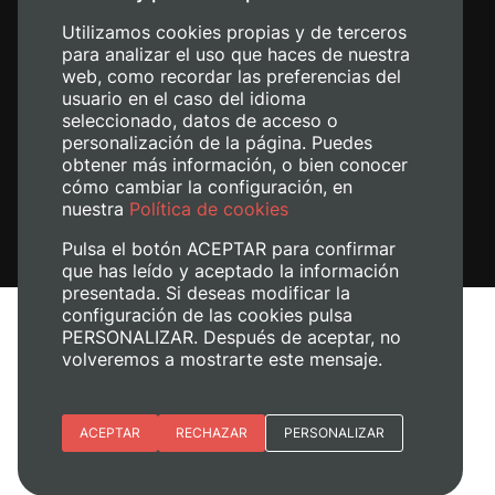
Utilizamos cookies propias y de terceros
para analizar el uso que haces de nuestra
web, como recordar las preferencias del
usuario en el caso del idioma
seleccionado, datos de acceso o
personalización de la página. Puedes
obtener más información, o bien conocer
cómo cambiar la configuración, en
nuestra
Política de cookies
Pulsa el botón ACEPTAR para confirmar
que has leído y aceptado la información
presentada. Si deseas modificar la
configuración de las cookies pulsa
Aviso legal
PERSONALIZAR. Después de aceptar, no
Política de cookies
volveremos a mostrarte este mensaje.
Política de privacidad
Gestionar cookies
Esenciales
ACEPTAR
RECHAZAR
PERSONALIZAR
+ Info
© 2026
Universitat Politècnica de València
Preferencias del sitio (idioma)