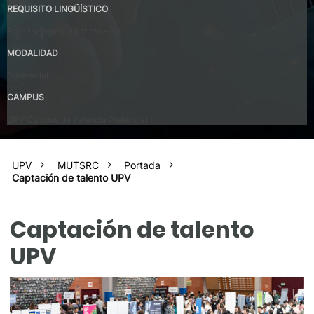
REQUISITO LINGÜÍSTICO
Español/Inglés indistinto – B2
MODALIDAD
Presencial
CAMPUS
UPV Campus de Valencia (Valencia)
UPV
MUTSRC
Portada
Captación de talento UPV
Captación de talento
UPV