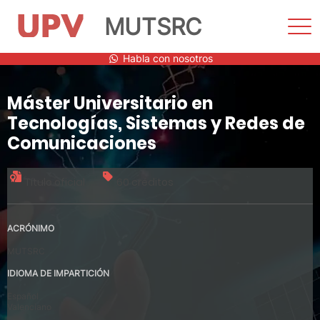
MUTSRC
Most
men
Saltar
Habla con nosotros
al
contenido
Máster Universitario en
Tecnologías, Sistemas y Redes de
Comunicaciones
Título oficial
60 créditos
ACRÓNIMO
MUTSRC
IDIOMA DE IMPARTICIÓN
Español
Valenciano