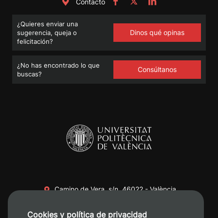
Contacto
¿Quieres enviar una
Dinos qué opinas
sugerencia, queja o
felicitación?
¿No has encontrado lo que
Consúltanos
buscas?
Camino de Vera, s/n. 46022 - València
+34 96 387 70 00
Cookies y política de privacidad
+34 620 04 00 50