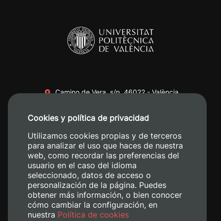
Camino de Vera, s/n. 46022 - València
+34 96 387 70 00
Cookies y política de privacidad
+34 620 04 00 50
Utilizamos cookies propias y de terceros
para analizar el uso que haces de nuestra
web, como recordar las preferencias del
usuario en el caso del idioma
seleccionado, datos de acceso o
personalización de la página. Puedes
obtener más información, o bien conocer
cómo cambiar la configuración, en
nuestra
Política de cookies