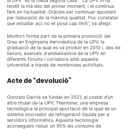
la UPV “és la meua segona casa”. “La UPV m’ha
tendit la mà des del primer moment, i el continua
fent en l’actualitat. Gràcies per continuar apostant
per l’educació de la màxima qualitat. Puc constatar
que estudiar ací, no et posa cap límit”, va afegir.
Monfort forma part de la primera promoció del
Grau en Enginyeria Aeronàutica de la UPV, la
graduació de la qual es va produir en 2010 i, des de
llavors, exerceix d’
ambaixadora
de la UPV en
diferents fòrums i col·labora amb aquesta
universitat a través de nombroses activitats.
Acte de “devolució”
Gonzalo García va fundar en 2021, al costat d’un
altre titulat de la UPV, Therminer, una empresa
tecnològica la principal aportació de la qual és un
sistema innovador de refrigeració líquida per a
servidors informàtics. Aquesta tecnologia
aconsegueix reduir un 95% els consums de