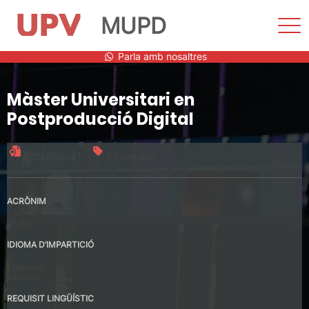
MUPD
Most
men
Vés
Parla amb nosaltres
al
contingut
Màster Universitari en
Postproducció Digital
Títol oficial
60 crèdits
ACRÒNIM
MUPD
IDIOMA D’IMPARTICIÓ
Espanyol
Valencià
REQUISIT LINGÜÍSTIC