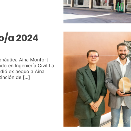
o/a 2024
ronáutica Aina Monfort
do en Ingeniería Civil La
edió ex aequo a Aina
tinción de […]