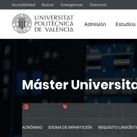
Accesibilidad
Buscar
Emergencias
Directorio
Admisión
Estudios
Saltar
al
contenido
Máster Universita
Título oficial
60 créditos
ACRÓNIMO
IDIOMA DE IMPARTICIÓN
REQUISITO LINGÜÍST
MUPD
Español
Español – B2