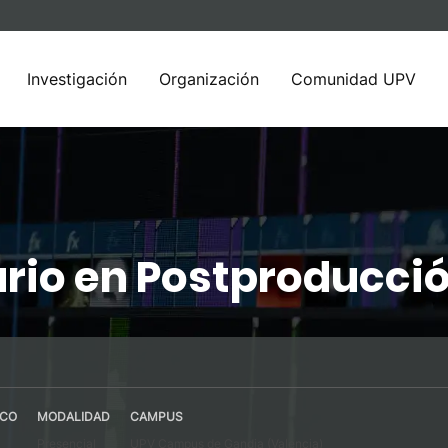
Investigación
Organización
Comunidad UPV
rio en Postproducció
ICO
MODALIDAD
CAMPUS
Presencial
UPV Campus de Gandia (Valencia)