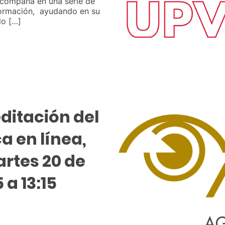
 acompaña en una serie de
formación, ayudando en su
do […]
ditación del
a en línea,
artes 20 de
 a 13:15