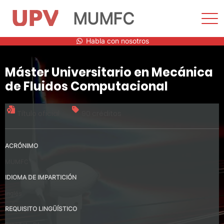
MUMFC
Most
men
Saltar
Habla con nosotros
al
contenido
Máster Universitario en Mecánica
de Fluidos Computacional
Título oficial
90 créditos
ACRÓNIMO
MUMFC
IDIOMA DE IMPARTICIÓN
Inglés
REQUISITO LINGÜÍSTICO