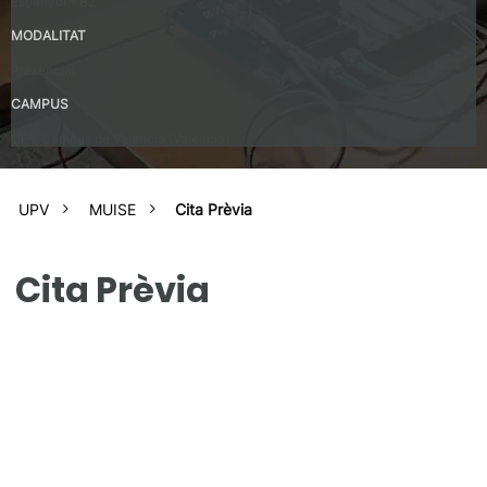
Espanyol – B2
MODALITAT
Presencial
CAMPUS
UPV Campus de Valencia (València)
UPV
MUISE
Cita Prèvia
Cita Prèvia