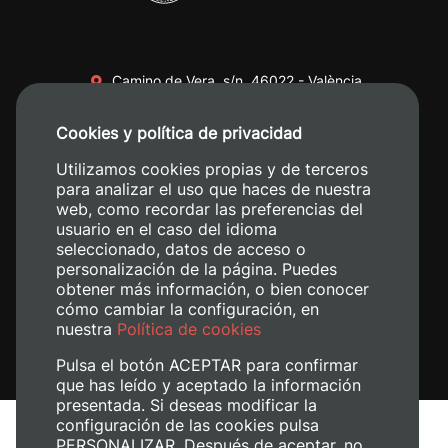
Camino de Vera, s/n. 46022 - València
+34 96 387 70 00
Cookies y política de privacidad
+34 620 04 00 50
Utilizamos cookies propias y de terceros
para analizar el uso que haces de nuestra
web, como recordar las preferencias del
usuario en el caso del idioma
seleccionado, datos de acceso o
personalización de la página. Puedes
obtener más información, o bien conocer
cómo cambiar la configuración, en
nuestra
Política de cookies
Pulsa el botón ACEPTAR para confirmar
que has leído y aceptado la información
presentada. Si deseas modificar la
configuración de las cookies pulsa
Avís legal
PERSONALIZAR. Después de aceptar, no