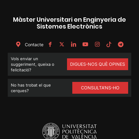
Màster Universitari en Enginyeria de
Sistemes Electrònics
Contacte
Vols enviar un
DIGUES-NOS QUÈ OPINES
suggeriment, queixa o
felicitació?
No has trobat el que
CONSULTA'NS-HO
cerques?