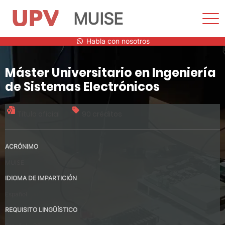
MUISE
Most
men
Saltar
Habla con nosotros
al
contenido
Máster Universitario en Ingeniería
de Sistemas Electrónicos
Título oficial
90 créditos
ACRÓNIMO
MUISE
IDIOMA DE IMPARTICIÓN
Español
REQUISITO LINGÜÍSTICO