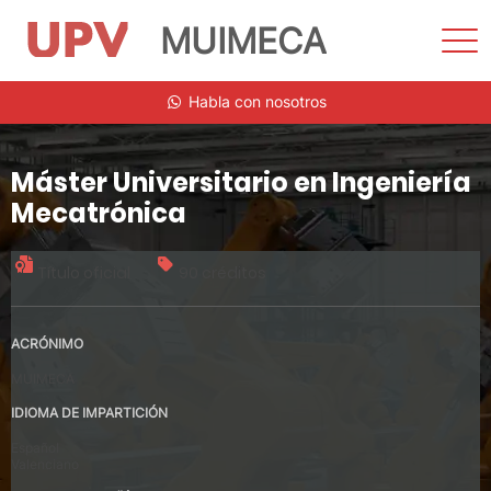
MUIMECA
Most
men
Saltar
Habla con nosotros
al
contenido
Máster Universitario en Ingeniería
Mecatrónica
Título oficial
90 créditos
ACRÓNIMO
MUIMECA
IDIOMA DE IMPARTICIÓN
Español
Valenciano