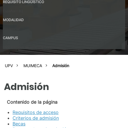
REQUISITO LINGÜÍSTICO
Español – B2
MODALIDAD
Presencial
CAMPUS
UPV Campus de Valencia (Valencia)
UPV
MUIMECA
Admisión
Admisión
Contenido de la página
Requisitos de acceso
Criterios de admisión
Becas