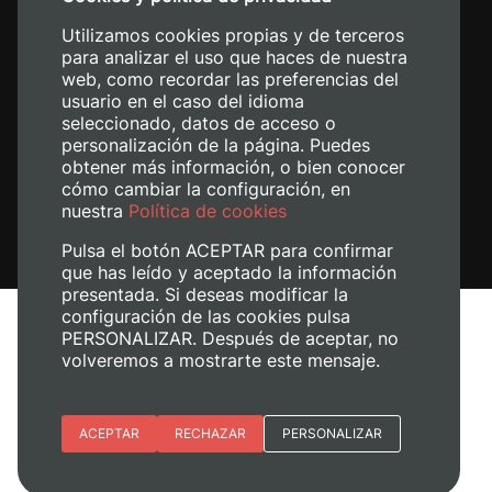
+34 620 04 00 50
Utilizamos cookies propias y de terceros
para analizar el uso que haces de nuestra
web, como recordar las preferencias del
usuario en el caso del idioma
seleccionado, datos de acceso o
personalización de la página. Puedes
obtener más información, o bien conocer
cómo cambiar la configuración, en
nuestra
Política de cookies
Pulsa el botón ACEPTAR para confirmar
que has leído y aceptado la información
presentada. Si deseas modificar la
configuración de las cookies pulsa
Aviso legal
PERSONALIZAR. Después de aceptar, no
volveremos a mostrarte este mensaje.
Política de cookies
Política de privacidad
Gestionar cookies
Esenciales
ACEPTAR
RECHAZAR
PERSONALIZAR
+ Info
© 2026
Universitat Politècnica de València
Preferencias del sitio (idioma)