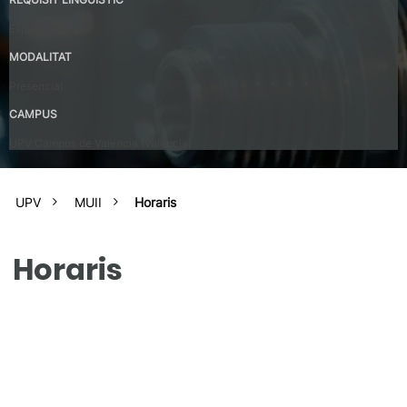
Espanyol – B2
MODALITAT
Presencial
CAMPUS
UPV Campus de Valencia (València)
UPV
MUII
Horaris
Horaris