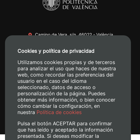
Camino de Vera, s/n. 46022 - València
+34 96 387 70 00
Cookies y política de privacidad
+34 620 04 00 50
Utilizamos cookies propias y de terceros
para analizar el uso que haces de nuestra
web, como recordar las preferencias del
usuario en el caso del idioma
seleccionado, datos de acceso o
personalización de la página. Puedes
obtener más información, o bien conocer
cómo cambiar la configuración, en
nuestra
Política de cookies
Pulsa el botón ACEPTAR para confirmar
que has leído y aceptado la información
presentada. Si deseas modificar la