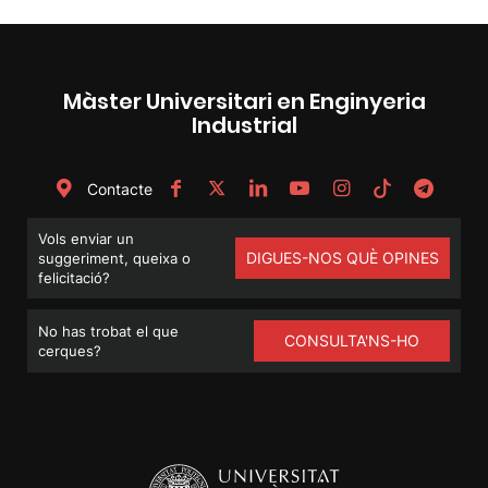
Màster Universitari en Enginyeria
Industrial
Contacte
Vols enviar un
DIGUES-NOS QUÈ OPINES
suggeriment, queixa o
felicitació?
No has trobat el que
CONSULTA'NS-HO
cerques?