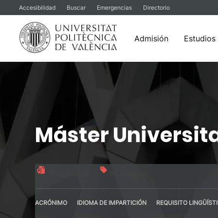
Accesibilidad
Buscar
Emergencias
Directorio
Admisión
Estudios
Saltar
al
contenido
Máster Universita
Título oficial
90 créditos
ACRÓNIMO
IDIOMA DE IMPARTICIÓN
REQUISITO LINGÜÍST
MUIH
Español
Español – B2