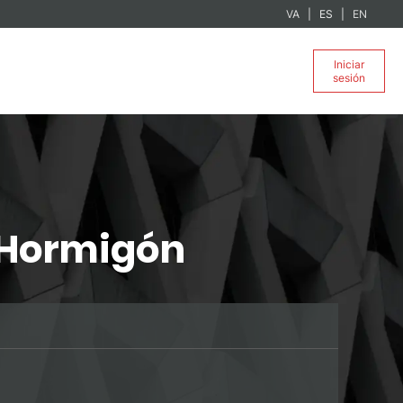
VA
ES
EN
Iniciar
sesión
l Hormigón