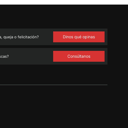
Dinos qué opinas
 queja o felicitación?
Consúltanos
scas?