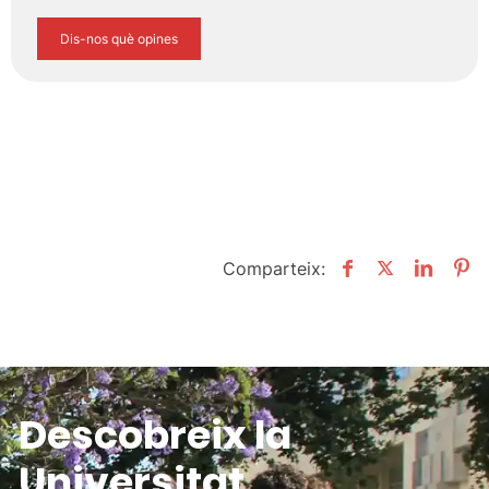
Dis-nos què opines
Comparteix:
Descobreix la
Universitat