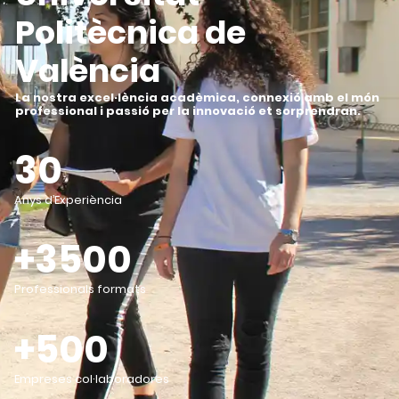
Politècnica de
València
La nostra excel·lència acadèmica, connexió amb el món
professional i passió per la innovació et sorprendran
.
30
Anys d’Experiència
+3500
Professionals formats
+500
Empreses col·laboradores