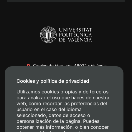
Camino de Vera, s/n. 46022 - València
+34 96 387 70 00
Cookies y política de privacidad
+34 620 04 00 50
Utilizamos cookies propias y de terceros
para analizar el uso que haces de nuestra
web, como recordar las preferencias del
usuario en el caso del idioma
seleccionado, datos de acceso o
personalización de la página. Puedes
obtener más información, o bien conocer