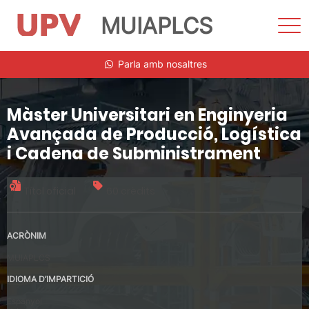
MUIAPLCS
Most
men
Vés
Parla amb nosaltres
al
contingut
Màster Universitari en Enginyeria
Avançada de Producció, Logística
i Cadena de Subministrament
Títol oficial
60 crèdits
ACRÒNIM
MUIAPLCS
IDIOMA D’IMPARTICIÓ
Espanyol