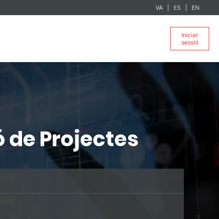
VA
ES
EN
Iniciar
sessió
ó de Projectes