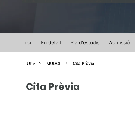
MUDGP
Espanyol
Espanyol – C1
P
Inici
En detall
Pla d'estudis
Admissió
UPV
MUDGP
Cita Prèvia
Cita Prèvia