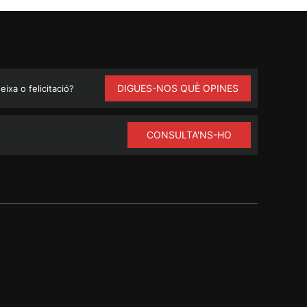
DIGUES-NOS QUÈ OPINES
ixa o felicitació?
CONSULTA'NS-HO