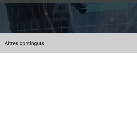
resencial
UPV Campus de Valencia (València)
Altres continguts