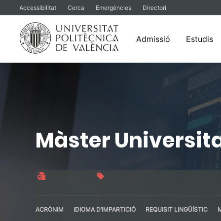
Accessibilitat
Cerca
Emergències
Directori
Admissió
Estudis
Vés
al
contingut
Màster Universita
Títol oficial
60 crèdits
ACRÒNIM
IDIOMA D’IMPARTICIÓ
REQUISIT LINGÜÍSTIC