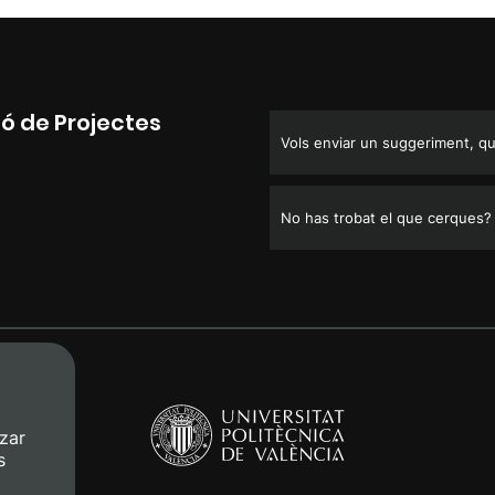
ió de Projectes
Vols enviar un suggeriment, que
No has trobat el que cerques?
zar
s