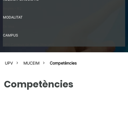
Anglés – B2
MODALITAT
En línia
CAMPUS
UPV Campus de Alcoy (Alacant)
UPV
MUCEIM
Competències
Competències