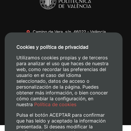
Camino de Vera, s/n. 46022 - València
+34 96 387 70 00
Cookies y política de privacidad
+34 620 04 00 50
Utilizamos cookies propias y de terceros
para analizar el uso que haces de nuestra
web, como recordar las preferencias del
usuario en el caso del idioma
seleccionado, datos de acceso o
personalización de la página. Puedes
obtener más información, o bien conocer
cómo cambiar la configuración, en
nuestra
Política de cookies
Pulsa el botón ACEPTAR para confirmar
que has leído y aceptado la información
presentada. Si deseas modificar la