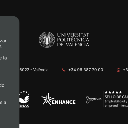
zar
s
e la
era, s/n. 46022 - València
+34 96 387 70 00
+3
do
s a