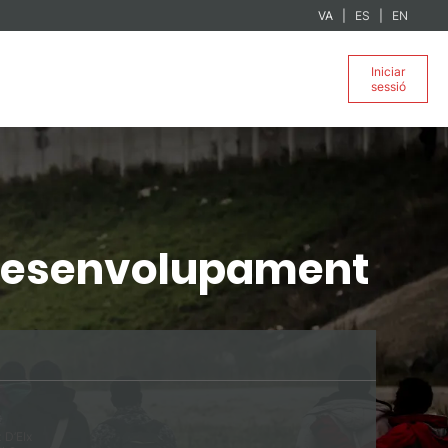
VA
ES
EN
Iniciar
sessió
l Desenvolupament
 D’Elx