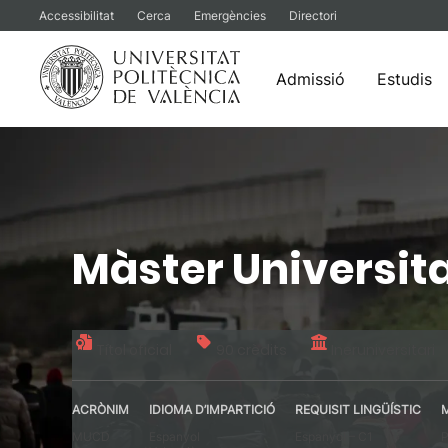
Accessibilitat
Cerca
Emergències
Directori
Admissió
Estudis
Vés
al
contingut
Màster Universit
Títol oficial
90 crèdits
Ineruniversitari
ACRÒNIM
IDIOMA D’IMPARTICIÓ
REQUISIT LINGÜÍSTIC
MUCD
Espanyol
Espanyol – C1
P