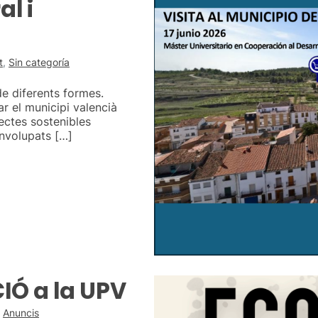
l i
t
,
Sin categoría
e diferents formes.
ar el municipi valencià
ectes sostenibles
envolupats […]
Ó a la UPV
,
Anuncis