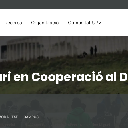
Recerca
Organització
Comunitat UPV
ari en Cooperació a
MODALITAT
CAMPUS
resencial
UPV Campus de Valencia (València)
Universitat Miguel Hernández