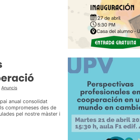
s
peració
,
Anuncis
spai anual consolidat
nals compromeses des de
tulades pel nostre màster i