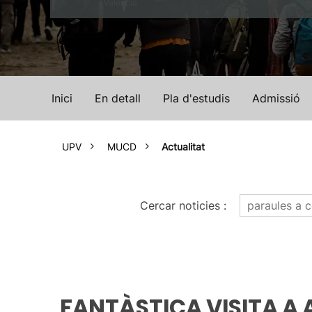
Valencià
Inici
En detall
Pla d'estudis
Admissió
UPV
MUCD
Actualitat
Cercar noticies
:
FANTÀSTICA VISITA A 