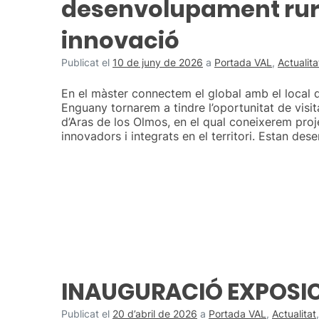
desenvolupament rura
innovació
Publicat el
10 de juny de 2026
a
Portada VAL
,
Actualita
En el màster connectem el global amb el local d
Enguany tornarem a tindre l’oportunitat de visit
d’Aras de los Olmos, en el qual coneixerem proj
innovadors i integrats en el territori. Estan des
INAUGURACIÓ EXPOSICI
Publicat el
20 d’abril de 2026
a
Portada VAL
,
Actualitat