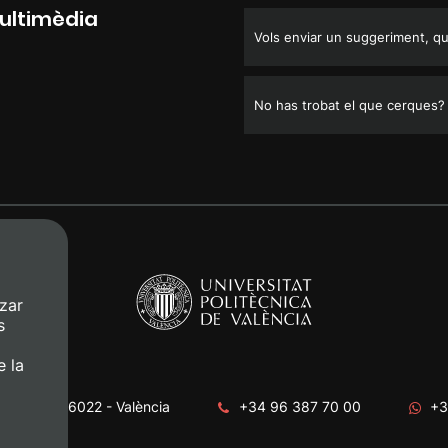
Multimèdia
Vols enviar un suggeriment, que
No has trobat el que cerques?
zar
s
e la
era, s/n. 46022 - València
+34 96 387 70 00
+3