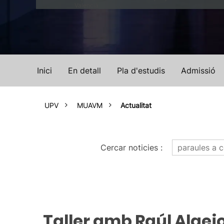
Valencià
Inici
En detall
Pla d'estudis
Admissió
UPV
MUAVM
Actualitat
Cercar noticies
:
Taller amb Raúl Alaejo