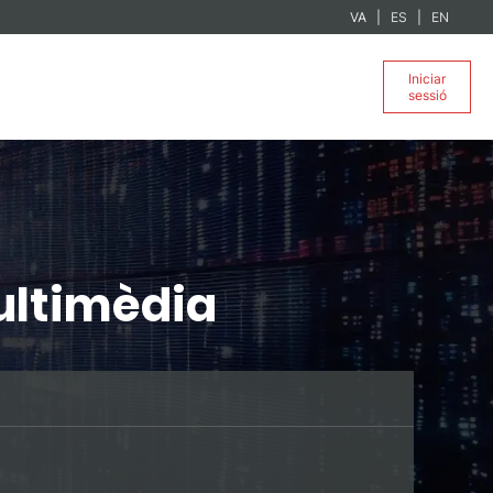
VA
ES
EN
Iniciar
sessió
Multimèdia