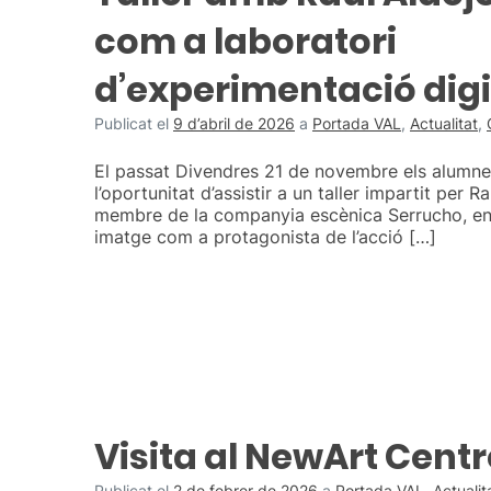
com a laboratori
d’experimentació digi
Publicat el
9 d’abril de 2026
a
Portada VAL
,
Actualitat
,
El passat Divendres 21 de novembre els alumne
l’oportunitat d’assistir a un taller impartit per Ra
membre de la companyia escènica Serrucho, en 
imatge com a protagonista de l’acció […]
Visita al NewArt Cent
Publicat el
2 de febrer de 2026
a
Portada VAL
,
Actualit