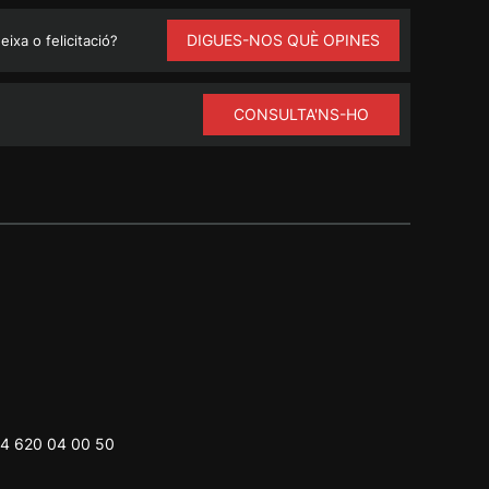
DIGUES-NOS QUÈ OPINES
ixa o felicitació?
CONSULTA'NS-HO
4 620 04 00 50