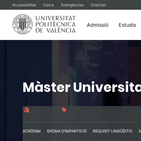
Accessibilitat
Cerca
Emergències
Directori
Admissió
Estudis
Vés
al
contingut
Màster Universita
Títol oficial
90 crèdits
ACRÒNIM
IDIOMA D’IMPARTICIÓ
REQUISIT LINGÜÍSTIC
MUAVM
Espanyol
Espanyol – B1
P