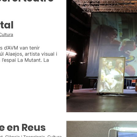
tal
Cultura
s d’AVM van tenir
úl Alaejos, artista visual i
l’espai La Mutant. La
re en Reus
at
,
Ciència i Tecnologia
,
Cultura