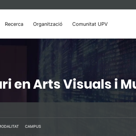
Recerca
Organització
Comunitat UPV
ri en Arts Visuals i 
MODALITAT
CAMPUS
resencial
UPV Campus de Valencia (València)