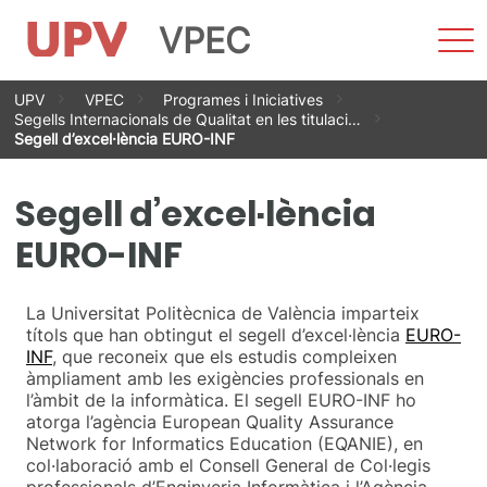
VPEC
Most
men
Vés
UPV
VPEC
Programes i Iniciatives
al
Segells Internacionals de Qualitat en les titulaci…
contingut
Segell d’excel·lència EURO-INF
Segell d’excel·lència
EURO-INF
La Universitat Politècnica de València imparteix
títols que han obtingut el segell d’excel·lència
EURO-
INF
, que reconeix que els estudis compleixen
àmpliament amb les exigències professionals en
l’àmbit de la informàtica. El segell EURO-INF ho
atorga l’agència European Quality Assurance
Network for Informatics Education (EQANIE), en
col·laboració amb el Consell General de Col·legis