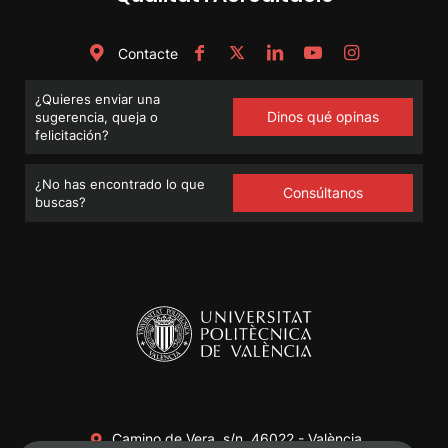
Contacte
¿Quieres enviar una
Dinos qué opinas
sugerencia, queja o
felicitación?
¿No has encontrado lo que
Consúltanos
buscas?
Camino de Vera, s/n. 46022 - València