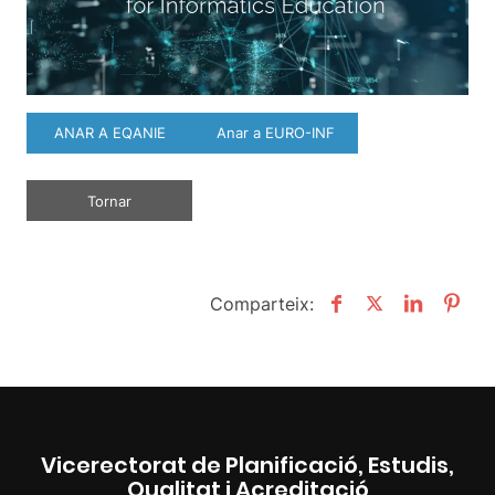
ANAR A EQANIE
Anar a EURO-INF
Tornar
Comparteix:
Vicerectorat de Planificació, Estudis,
Qualitat i Acreditació