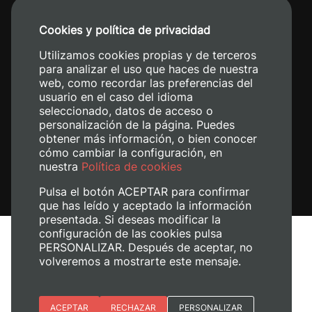
+34 96 387 70 00
Cookies y política de privacidad
+34 620 04 00 50
Utilizamos cookies propias y de terceros
para analizar el uso que haces de nuestra
web, como recordar las preferencias del
usuario en el caso del idioma
seleccionado, datos de acceso o
personalización de la página. Puedes
obtener más información, o bien conocer
cómo cambiar la configuración, en
nuestra
Política de cookies
Pulsa el botón ACEPTAR para confirmar
que has leído y aceptado la información
presentada. Si deseas modificar la
configuración de las cookies pulsa
Avís legal
PERSONALIZAR. Después de aceptar, no
volveremos a mostrarte este mensaje.
Política de cookies
Política de privacitat
Gestiona les galetes
Esenciales
ACEPTAR
RECHAZAR
PERSONALIZAR