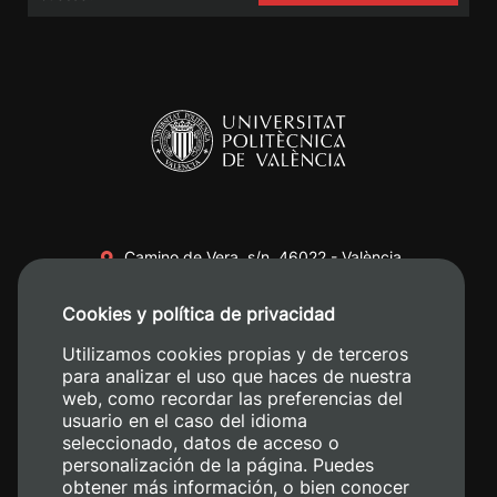
Camino de Vera, s/n. 46022 - València
+34 96 387 70 00
Cookies y política de privacidad
+34 620 04 00 50
Utilizamos cookies propias y de terceros
para analizar el uso que haces de nuestra
web, como recordar las preferencias del
usuario en el caso del idioma
seleccionado, datos de acceso o
personalización de la página. Puedes
obtener más información, o bien conocer