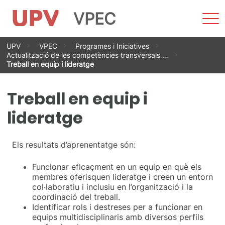
VPEC
Most
men
Vés
UPV
VPEC
Programes i Iniciatives
al
Actualització de les competències transversals …
contingut
Treball en equip i lideratge
Treball en equip i
lideratge
Els resultats d’aprenentatge són:
Funcionar eficaçment en un equip en què els
membres oferisquen lideratge i creen un entorn
col·laboratiu i inclusiu en l’organització i la
coordinació del treball.
Identificar rols i destreses per a funcionar en
equips multidisciplinaris amb diversos perfils