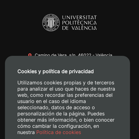
Camino de Vera, s/n. 46022 - València
+34 96 387 70 00
Cookies y política de privacidad
+34 620 04 00 50
Utilizamos cookies propias y de terceros
para analizar el uso que haces de nuestra
web, como recordar las preferencias del
usuario en el caso del idioma
seleccionado, datos de acceso o
personalización de la página. Puedes
obtener más información, o bien conocer
cómo cambiar la configuración, en
nuestra
Política de cookies