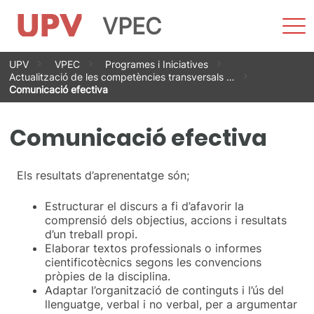
VPEC
Most
men
Vés
UPV
VPEC
Programes i Iniciatives
al
Actualització de les competències transversals …
contingut
Comunicació efectiva
Comunicació efectiva
Els resultats d’aprenentatge són;
Estructurar el discurs a fi d’afavorir la
comprensió dels objectius, accions i resultats
d’un treball propi.
Elaborar textos professionals o informes
cientificotècnics segons les convencions
pròpies de la disciplina.
Adaptar l’organització de continguts i l’ús del
llenguatge, verbal i no verbal, per a argumentar