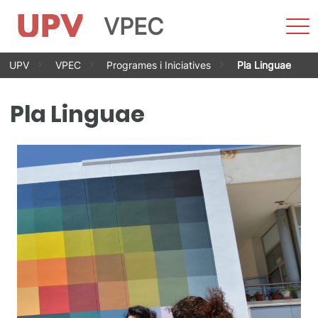
VPEC
Most
men
Vés
UPV
VPEC
Programes i Iniciatives
Pla Linguae
al
contingut
Pla Linguae