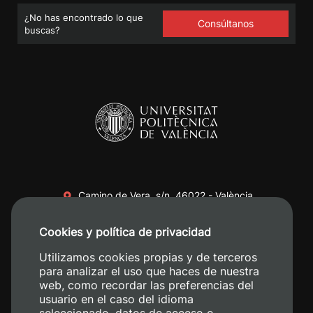
¿No has encontrado lo que
Consúltanos
buscas?
Camino de Vera, s/n. 46022 - València
+34 96 387 70 00
Cookies y política de privacidad
+34 620 04 00 50
Utilizamos cookies propias y de terceros
para analizar el uso que haces de nuestra
web, como recordar las preferencias del
usuario en el caso del idioma