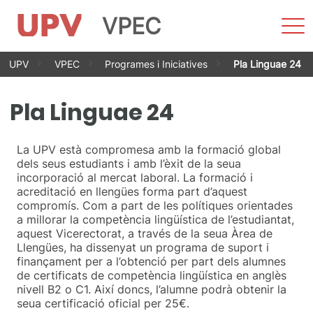
VPEC
Most
men
Vés
UPV
VPEC
Programes i Iniciatives
Pla Linguae 24
al
contingut
Pla Linguae 24
La UPV està compromesa amb la formació global
dels seus estudiants i amb l’èxit de la seua
incorporació al mercat laboral. La formació i
acreditació en llengües forma part d’aquest
compromís. Com a part de les polítiques orientades
a millorar la competència lingüística de l’estudiantat,
aquest Vicerectorat, a través de la seua Àrea de
Llengües, ha dissenyat un programa de suport i
finançament per a l’obtenció per part dels alumnes
de certificats de competència lingüística en anglès
nivell B2 o C1. Així doncs, l’alumne podrà obtenir la
seua certificació oficial per 25€.