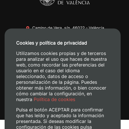
Camino de Vera, s/n. 46022 - València
+34 96 387 70 00
Cookies y política de privacidad
+34 620 04 00 50
Utilizamos cookies propias y de terceros
para analizar el uso que haces de nuestra
web, como recordar las preferencias del
usuario en el caso del idioma
seleccionado, datos de acceso o
personalización de la página. Puedes
obtener más información, o bien conocer
cómo cambiar la configuración, en
nuestra
Política de cookies
Pulsa el botón ACEPTAR para confirmar
que has leído y aceptado la información
presentada. Si deseas modificar la
configuración de las cookies pulsa