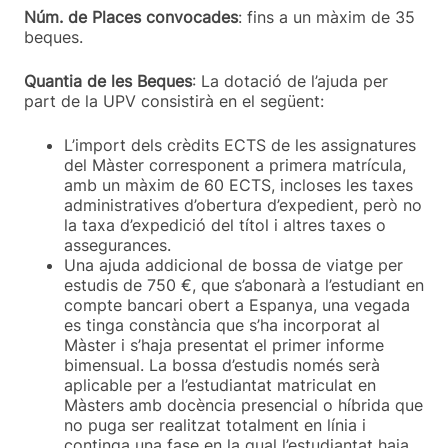
Núm. de Places convocades
: fins a un màxim de 35
beques.
Quantia de les Beques
: La dotació de l’ajuda per
part de la UPV consistirà en el següent:
L’import dels crèdits ECTS de les assignatures
del Màster corresponent a primera matrícula,
amb un màxim de 60 ECTS, incloses les taxes
administratives d’obertura d’expedient, però no
la taxa d’expedició del títol i altres taxes o
assegurances.
Una ajuda addicional de bossa de viatge per
estudis de 750 €, que s’abonarà a l’estudiant en
compte bancari obert a Espanya, una vegada
es tinga constància que s’ha incorporat al
Màster i s’haja presentat el primer informe
bimensual. La bossa d’estudis només serà
aplicable per a l’estudiantat matriculat en
Màsters amb docència presencial o híbrida que
no puga ser realitzat totalment en línia i
continga una fase en la qual l’estudiantat haja