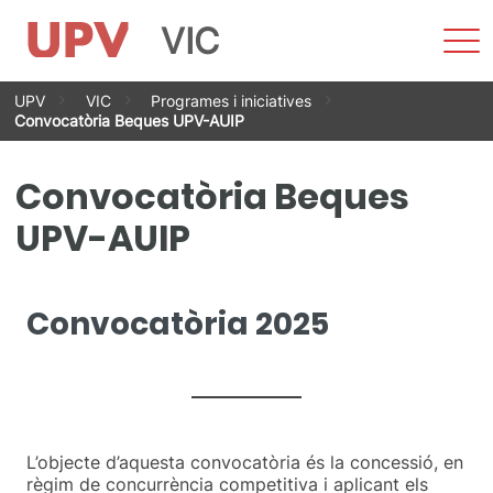
VIC
Most
men
Vés
UPV
VIC
Programes i iniciatives
al
Convocatòria Beques UPV-AUIP
contingut
Convocatòria Beques
UPV-AUIP
Convocatòria 2025
L’objecte d’aquesta convocatòria és la concessió, en
règim de concurrència competitiva i aplicant els