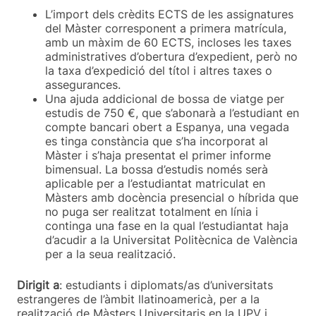
L’import dels crèdits ECTS de les assignatures
del Màster corresponent a primera matrícula,
amb un màxim de 60 ECTS, incloses les taxes
administratives d’obertura d’expedient, però no
la taxa d’expedició del títol i altres taxes o
assegurances.
Una ajuda addicional de bossa de viatge per
estudis de 750 €, que s’abonarà a l’estudiant en
compte bancari obert a Espanya, una vegada
es tinga constància que s’ha incorporat al
Màster i s’haja presentat el primer informe
bimensual. La bossa d’estudis només serà
aplicable per a l’estudiantat matriculat en
Màsters amb docència presencial o híbrida que
no puga ser realitzat totalment en línia i
continga una fase en la qual l’estudiantat haja
d’acudir a la Universitat Politècnica de València
per a la seua realització.
Dirigit a
: estudiants i diplomats/as d’universitats
estrangeres de l’àmbit llatinoamericà, per a la
realització de Màsters Universitaris en la UPV i