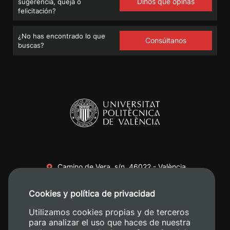
Dinos qué opinas
sugerencia, queja o
felicitación?
¿No has encontrado lo que
Consúltanos
buscas?
Camino de Vera, s/n. 46022 - València
+34 96 387 70 00
Cookies y política de privacidad
+34 620 04 00 50
Utilizamos cookies propias y de terceros
para analizar el uso que haces de nuestra