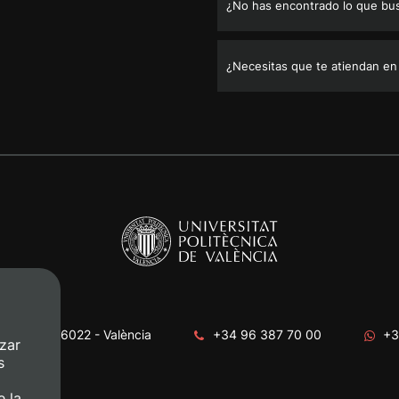
¿No has encontrado lo que bu
¿Necesitas que te atiendan en
era, s/n. 46022 - València
+34 96 387 70 00
+3
zar
s
e la