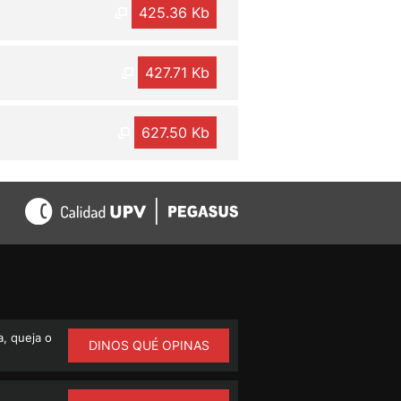
425.36 Kb
427.71 Kb
627.50 Kb
, queja o
DINOS QUÉ OPINAS