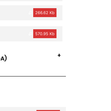
266.62 Kb
570.95 Kb
+
DA)