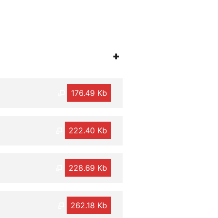
+
176.49 Kb
222.40 Kb
228.69 Kb
262.18 Kb