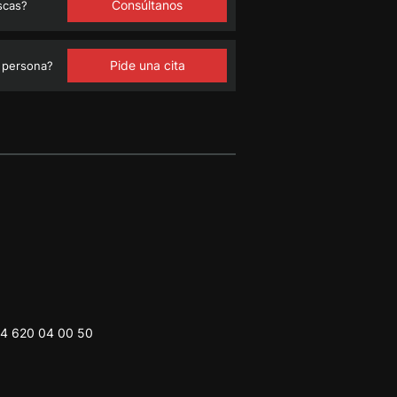
Consúltanos
scas?
Pide una cita
 persona?
4 620 04 00 50