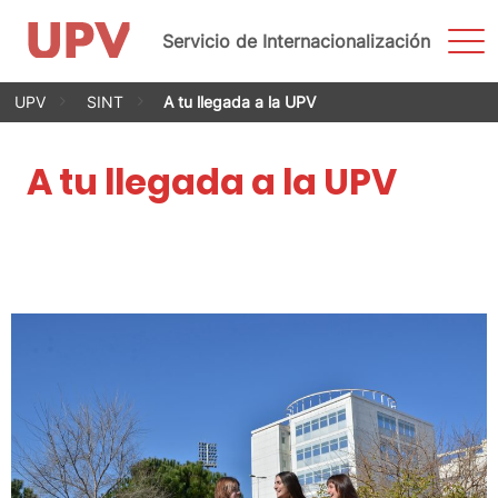
Most
Servicio de Internacionalización
men
Saltar
UPV
SINT
A tu llegada a la UPV
al
contenido
A tu llegada a la UPV