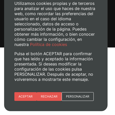
Utilizamos cookies propias y de terceros
para analizar el uso que haces de nuestra
web, como recordar las preferencias del
usuario en el caso del idioma
seleccionado, datos de acceso o
personalización de la página. Puedes
obtener más información, o bien conocer
cómo cambiar la configuración, en
nuestra
Política de cookies
Pulsa el botón ACEPTAR para confirmar
que has leído y aceptado la información
presentada. Si deseas modificar la
configuración de las cookies pulsa
Aviso legal
PERSONALIZAR. Después de aceptar, no
Política de cookies
volveremos a mostrarte este mensaje.
Política de privacidad
Gestionar cookies
Esenciales
ACEPTAR
RECHAZAR
PERSONALIZAR
© 2026
Universitat Politècnica de València
Preferencias del sitio (idioma)
Analítica