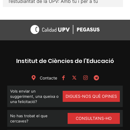
l’estudiantat de la UPV: Amb tu i per a tu
Institut de Ciències de l’Educació
Contacte
Vols enviar un
DIGUES-NOS QUÈ OPINES
suggeriment, una queixa o
una felicitació?
No has trobat el que
CONSULTA'NS-HO
cercaves?