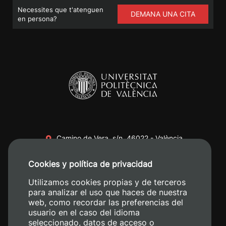
Necessites que t'atenguen
DEMANA UNA CITA
en persona?
Camino de Vera, s/n. 46022 - València
+34 96 387 70 00
Cookies y política de privacidad
+34 620 04 00 50
Utilizamos cookies propias y de terceros
para analizar el uso que haces de nuestra
web, como recordar las preferencias del
usuario en el caso del idioma
seleccionado, datos de acceso o