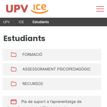
Most
men
Vés
UPV
ICE
Estudiants
al
contingut
Estudiants
FORMACIÓ
ASSESSORAMENT PSICOPEDAGÒGIC
RECURSOS
Pla de suport a l’aprenentatge de