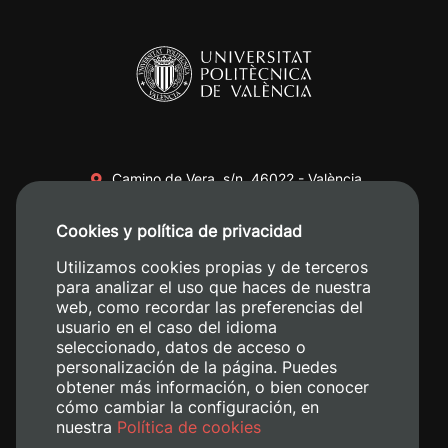
Camino de Vera, s/n. 46022 - València
+34 96 387 70 00
Cookies y política de privacidad
+34 620 04 00 50
Utilizamos cookies propias y de terceros
para analizar el uso que haces de nuestra
web, como recordar las preferencias del
usuario en el caso del idioma
seleccionado, datos de acceso o
personalización de la página. Puedes
obtener más información, o bien conocer
cómo cambiar la configuración, en
nuestra
Política de cookies