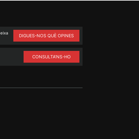
ueixa
DIGUES-NOS QUÈ OPINES
CONSULTA'NS-HO