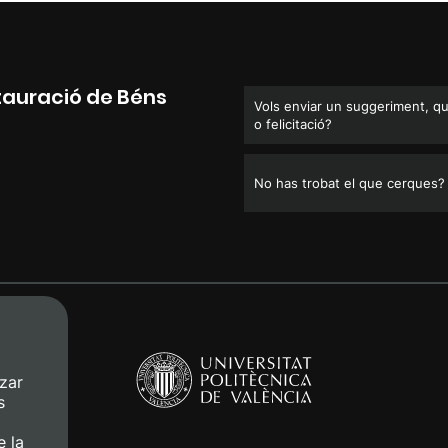
tauració de Béns
Vols enviar un suggeriment, q
o felicitació?
No has trobat el que cerques?
zar
s
e la