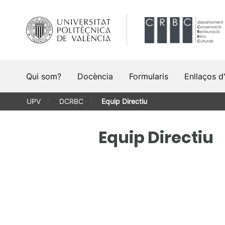
Vés
al
contingut
Qui som?
Docència
Formularis
Enllaços d
UPV
DCRBC
Equip Directiu
Equip Directiu