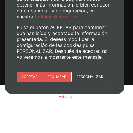
obtener más información, o bien conocer
+34 620 04 00 50
cómo cambiar la configuración, en
nuestra
Política de cookies
Pulsa el botón ACEPTAR para confirmar
que has leído y aceptado la información
presentada. Si deseas modificar la
configuración de las cookies pulsa
PERSONALIZAR. Después de aceptar, no
volveremos a mostrarte este mensaje.
Esenciales
ACEPTAR
RECHAZAR
PERSONALIZAR
Preferencias del sitio (idioma)
Avís legal
Analítica
Política de cookies
Política de privacitat
Gestiona les galetes
© 2026
Universitat Politècnica de València