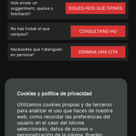
Vols enviar un
DIGUES-NOS QUÈ OPINES
suggeriment, queixa o
felicitació?
No has trobat el que
CONSULTA'NS-HO
cerques?
Necessites que t'atenguen
DEMANA UNA CITA
en persona?
Cookies y política de privacidad
Utilizamos cookies propias y de terceros
para analizar el uso que haces de nuestra
web, como recordar las preferencias del
usuario en el caso del idioma
Camino de Vera, s/n. 46022 - València
seleccionado, datos de acceso o
personalización de la página. Puedes
+34 96 387 70 00