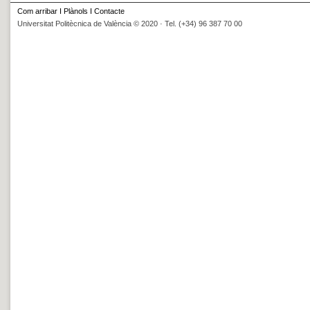
Com arribar
I
Plànols
I
Contacte
Universitat Politècnica de València © 2020 · Tel. (+34) 96 387 70 00