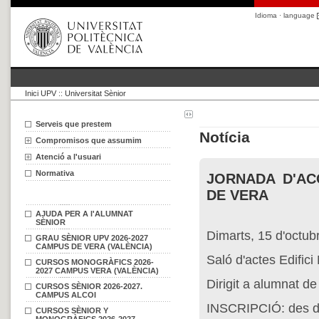
Idioma · language
Inici UPV
::
Universitat Sènior
Serveis que prestem
Notícia
Compromisos que assumim
Atenció a l'usuari
Normativa
JORNADA D'AC
DE VERA
AJUDA PER A l'ALUMNAT
SÈNIOR
Dimarts, 15 d'octub
GRAU SÈNIOR UPV 2026-2027
CAMPUS DE VERA (VALÈNCIA)
Saló d'actes Edific
CURSOS MONOGRÀFICS 2026-
2027 CAMPUS VERA (VALÈNCIA)
Dirigit a alumnat
CURSOS SÈNIOR 2026-2027.
CAMPUS ALCOI
INSCRIPCIÓ: des d
CURSOS SÈNIOR Y