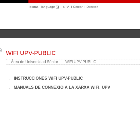
Idioma · language
I
a
·
A
I
Cercar
I
Directori
WIFI UPV-PUBLIC
Área de Universidad Sénior
WIFI UPV-PUBLIC ...
INSTRUCCIONES WIFI UPV-PUBLIC
MANUALS DE CONNEXIÓ A LA XARXA WIFI. UPV