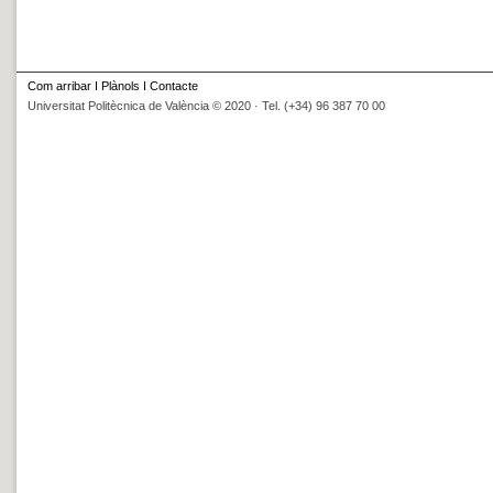
Com arribar
I
Plànols
I
Contacte
Universitat Politècnica de València © 2020 · Tel. (+34) 96 387 70 00