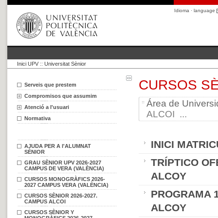
Idioma · language
Inici UPV
::
Universitat Sènior
CURSOS SÈ
Serveis que prestem
Compromisos que assumim
Área de Universi
Atenció a l'usuari
ALCOI ...
Normativa
INICI MATRI
AJUDA PER A l'ALUMNAT
SÈNIOR
TRÍPTICO OF
GRAU SÈNIOR UPV 2026-2027
CAMPUS DE VERA (VALÈNCIA)
ALCOY
CURSOS MONOGRÀFICS 2026-
2027 CAMPUS VERA (VALÈNCIA)
PROGRAMA 1
CURSOS SÈNIOR 2026-2027.
CAMPUS ALCOI
ALCOY
CURSOS SÈNIOR Y