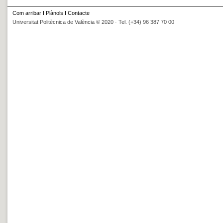
Com arribar
I
Plànols
I
Contacte
Universitat Politècnica de València © 2020 · Tel. (+34) 96 387 70 00