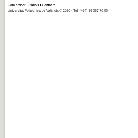
Com arribar
I
Plànols
I
Contacte
Universitat Politècnica de València © 2020 · Tel. (+34) 96 387 70 00