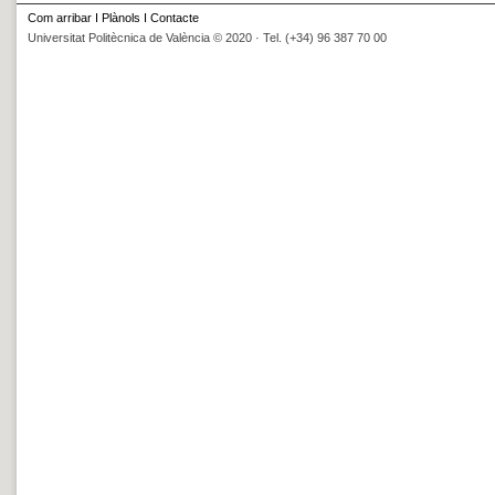
Com arribar
I
Plànols
I
Contacte
Universitat Politècnica de València © 2020 · Tel. (+34) 96 387 70 00