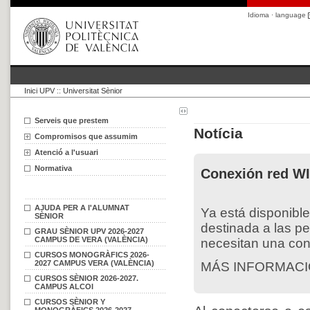
Idioma · language
Inici UPV
::
Universitat Sènior
Serveis que prestem
Notícia
Compromisos que assumim
Atenció a l'usuari
Normativa
Conexión red W
AJUDA PER A l'ALUMNAT
Ya está disponibl
SÈNIOR
destinada a las p
GRAU SÈNIOR UPV 2026-2027
CAMPUS DE VERA (VALÈNCIA)
necesitan una con
CURSOS MONOGRÀFICS 2026-
2027 CAMPUS VERA (VALÈNCIA)
MÁS INFORMAC
CURSOS SÈNIOR 2026-2027.
CAMPUS ALCOI
CURSOS SÈNIOR Y