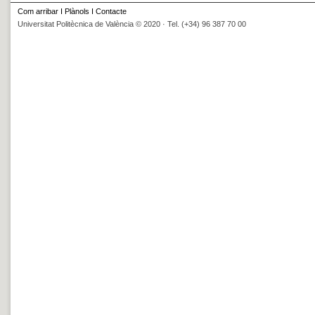
Com arribar
I
Plànols
I
Contacte
Universitat Politècnica de València © 2020 · Tel. (+34) 96 387 70 00