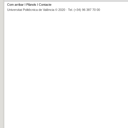
Com arribar
I
Plànols
I
Contacte
Universitat Politècnica de València © 2020 · Tel. (+34) 96 387 70 00