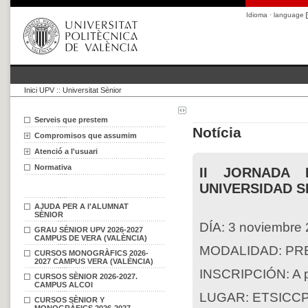
Idioma · language
Inici UPV
::
Universitat Sènior
Serveis que prestem
Notícia
Compromisos que assumim
Atenció a l'usuari
Normativa
II JORNADA 
UNIVERSIDAD S
AJUDA PER A l'ALUMNAT
SÈNIOR
DÍA: 3 noviembre 
GRAU SÈNIOR UPV 2026-2027
CAMPUS DE VERA (VALÈNCIA)
MODALIDAD: PR
CURSOS MONOGRÀFICS 2026-
2027 CAMPUS VERA (VALÈNCIA)
INSCRIPCIÓN: A pa
CURSOS SÈNIOR 2026-2027.
CAMPUS ALCOI
LUGAR: ETSICC
CURSOS SÈNIOR Y