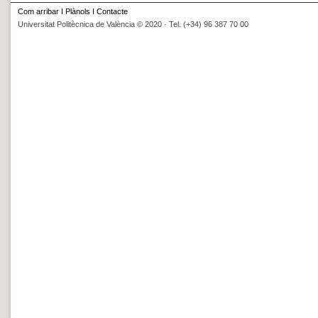
Com arribar
I
Plànols
I
Contacte
Universitat Politècnica de València © 2020 · Tel. (+34) 96 387 70 00