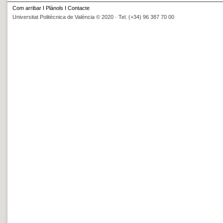
Com arribar
I
Plànols
I
Contacte
Universitat Politècnica de València © 2020 · Tel. (+34) 96 387 70 00