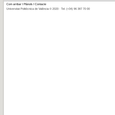
Com arribar
I
Plànols
I
Contacte
Universitat Politècnica de València © 2020 · Tel. (+34) 96 387 70 00