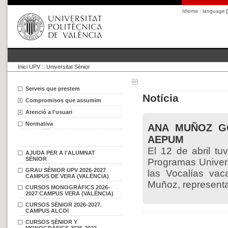
Idioma · language
Inici UPV
::
Universitat Sènior
Serveis que prestem
Notícia
Compromisos que assumim
Atenció a l'usuari
Normativa
ANA MUÑOZ GO
AEPUM
El 12 de abril tu
AJUDA PER A l'ALUMNAT
SÈNIOR
Programas Univer
GRAU SÈNIOR UPV 2026-2027
las Vocalías vac
CAMPUS DE VERA (VALÈNCIA)
Muñoz, representa
CURSOS MONOGRÀFICS 2026-
2027 CAMPUS VERA (VALÈNCIA)
CURSOS SÈNIOR 2026-2027.
CAMPUS ALCOI
CURSOS SÈNIOR Y