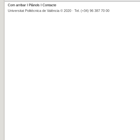
Com arribar
I
Plànols
I
Contacte
Universitat Politècnica de València © 2020 · Tel. (+34) 96 387 70 00