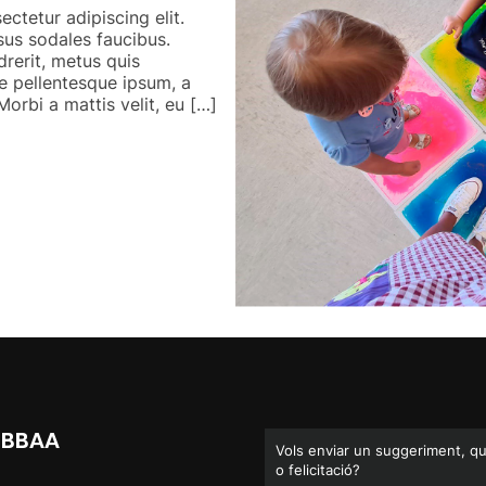
ctetur adipiscing elit.
isus sodales faucibus.
drerit, metus quis
e pellentesque ipsum, a
orbi a mattis velit, eu […]
 FBBAA
Vols enviar un suggeriment, q
o felicitació?