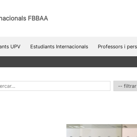
rnacionals FBBAA
iants UPV
Estudiants Internacionals
Professors i per