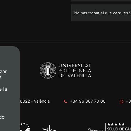
No has trobat el que cerques?
zar
s
e la
era, s/n. 46022 - València
+34 96 387 70 00
+3
do