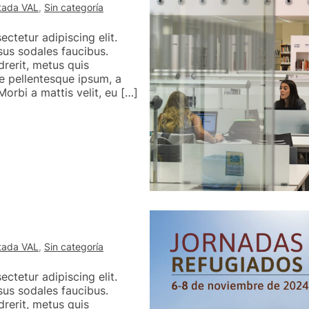
tada VAL
,
Sin categoría
ctetur adipiscing elit.
isus sodales faucibus.
drerit, metus quis
e pellentesque ipsum, a
orbi a mattis velit, eu […]
tada VAL
,
Sin categoría
ctetur adipiscing elit.
isus sodales faucibus.
drerit, metus quis