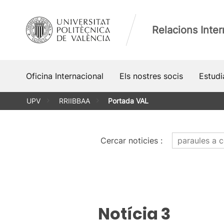
Vés
al
Relacions Inte
contingut
Oficina Internacional
Els nostres socis
Estud
UPV
RRIIBBAA
Portada VAL
Cercar noticies
:
Notícia 3