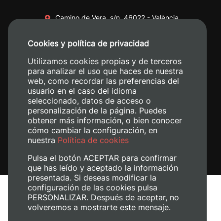
Camino de Vera, s/n. 46022 - València
+34 96 387 70 00
Cookies y política de privacidad
+34 620 04 00 50
Utilizamos cookies propias y de terceros
para analizar el uso que haces de nuestra
web, como recordar las preferencias del
usuario en el caso del idioma
seleccionado, datos de acceso o
personalización de la página. Puedes
obtener más información, o bien conocer
cómo cambiar la configuración, en
nuestra
Política de cookies
Pulsa el botón ACEPTAR para confirmar
que has leído y aceptado la información
presentada. Si deseas modificar la
configuración de las cookies pulsa
Avís legal
PERSONALIZAR. Después de aceptar, no
Política de cookies
volveremos a mostrarte este mensaje.
Política de privacitat