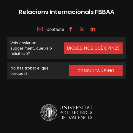
Relacions Internacionals FBBAA
Contacte
Vols enviar un
DIGUES-NOS QUÈ OPINES
suggeriment, queixa o
felicitació?
No has trobat el que
CONSULTA'NS-HO
cerques?