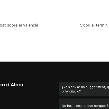
bat sobre el valencià
S’obri el termin
ca d’Alcoi
¿Vols enviar un suggeriment, 
o felicitació?
No has trobat el que cerques?