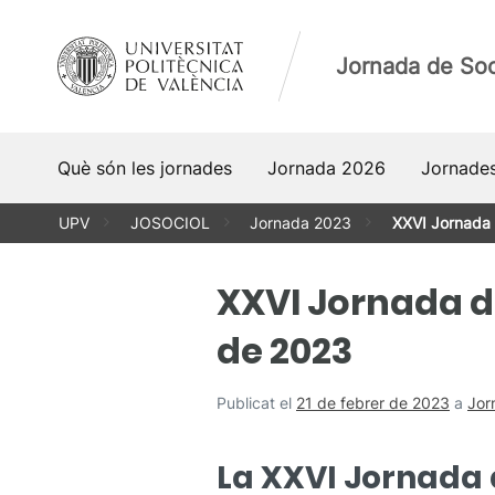
Vés
al
Jornada de Soci
contingut
Què són les jornades
Jornada 2026
Jornades
UPV
JOSOCIOL
Jornada 2023
XXVI Jornada d
XXVI Jornada de
de 2023
Publicat el
21 de febrer de 2023
a
Jor
La XXVI Jornada d