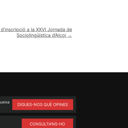
i d’inscripció a la XXVI Jornada de
Sociolingüística d’Alcoi →
queixa
DIGUES-NOS QUÈ OPINES
CONSULTA'NS-HO