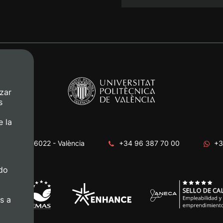
zar
s
e la
era, s/n. 46022 - València
+34 96 387 70 00
+3
do
s a