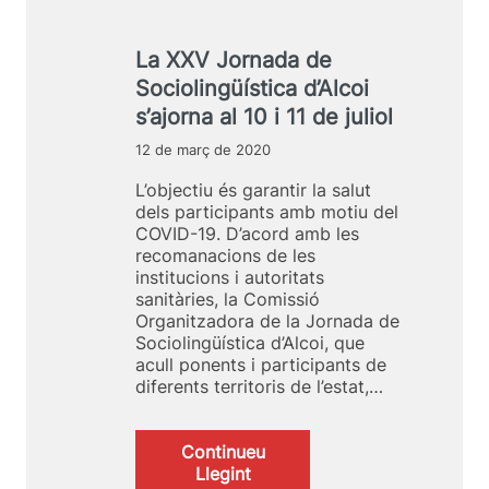
r
s
c
n
t
o
e
La XXV Jornada de
i
i
m
c
Sociolingüística d’Alcoi
:
a
2
s’ajorna al 10 i 11 de juliol
d
5
’
12 de març de 2020
a
A
n
L’objectiu és garantir la salut
l
y
dels participants amb motiu del
c
s
COVID-19. D’acord amb les
o
l
recomanacions de les
i
i
institucions i autoritats
:
d
sanitàries, la Comissió
2
e
Organitzadora de la Jornada de
4
r
Sociolingüística d’Alcoi, que
i
a
acull ponents i participants de
2
n
diferents territoris de l’estat,…
5
t
d
e
e
l
Continueu
m
d
:
Llegint
a
e