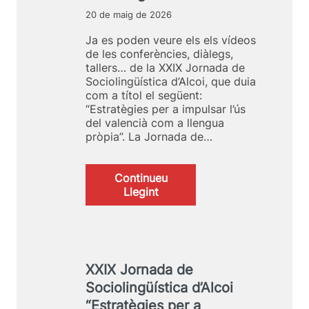
20 de maig de 2026
Ja es poden veure els els vídeos
de les conferències, diàlegs,
tallers… de la XXIX Jornada de
Sociolingüística d’Alcoi, que duia
com a títol el següent:
“Estratègies per a impulsar l’ús
del valencià com a llengua
pròpia”. La Jornada de…
Continueu
:
Llegint
E
s
p
u
b
XXIX Jornada de
l
Sociolingüística d’Alcoi
i
q
“Estratègies per a