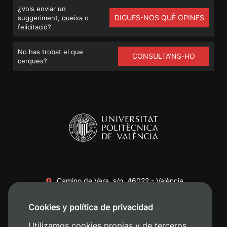
¿Vols enviar un
DIGUES-NOS QUÈ OPINES
suggeriment, queixa o
felicitació?
No has trobat el que
CONSULTA'NS-HO
cerques?
Camino de Vera, s/n. 46022 - València
+34 96 387 70 00
Cookies y política de privacidad
+34 620 04 00 50
Utilizamos cookies propias y de terceros