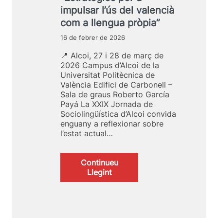
u
impulsar l’ús del valencià
e
com a llengua pròpia”
n
e
16 de febrer de 2026
l
s
📍 Alcoi, 27 i 28 de març de
v
2026 Campus d’Alcoi de la
í
Universitat Politècnica de
d
València Edifici de Carbonell –
e
Sala de graus Roberto García
o
Payá La XXIX Jornada de
s
Sociolingüística d’Alcoi convida
d
enguany a reflexionar sobre
e
l’estat actual…
l
e
s
Continueu
p
:
Llegint
o
X
n
X
è
I
n
X