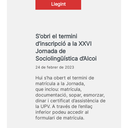
a
:
Llegint
u
.
X
a
R
X
”
e
V
é
p
I
s
t
I
e
e
S’obri el termini
J
l
s
d’inscripció a la XXVI
o
t
i
r
Jornada de
e
o
n
m
p
Sociolingüística d’Alcoi
a
a
o
d
24 de febrer de 2023
d
r
a
e
t
Hui s’ha obert el termini de
d
l
u
matrícula a la Jornada,
e
a
n
que inclou: matrícula,
S
X
i
documentació, sopar, esmorzar,
o
X
t
dinar i certificat d’assistència de
c
V
a
la UPV. A través de l’enllaç
i
I
t
inferior podeu accedir al
o
I
s
formulari de matrícula.
l
I
”
i
J
é