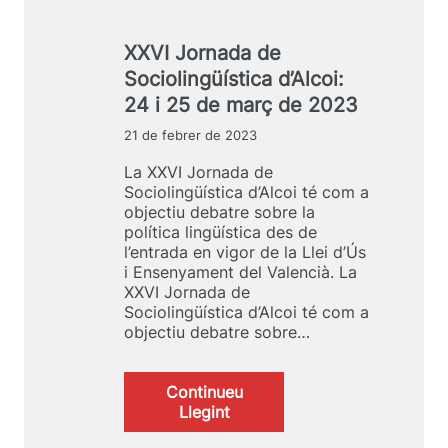
n
o
s
g
r
e
ü
n
XXVI Jornada de
l
í
a
t
Sociolingüística d’Alcoi:
s
d
e
24 i 25 de març de 2023
t
a
m
i
d
a
21 de febrer de 2023
c
e
d
a
S
La XXVI Jornada de
e
d
o
Sociolingüística d’Alcoi té com a
l
’
c
objectiu debatre sobre la
a
A
i
política lingüística des de
X
l
o
l’entrada en vigor de la Llei d’Ús
X
c
l
i Ensenyament del Valencià. La
V
o
i
XXVI Jornada de
I
i
n
Sociolingüística d’Alcoi té com a
I
:
g
objectiu debatre sobre…
J
2
ü
o
2
í
r
i
s
Continueu
n
2
t
:
Llegint
a
3
i
X
d
d