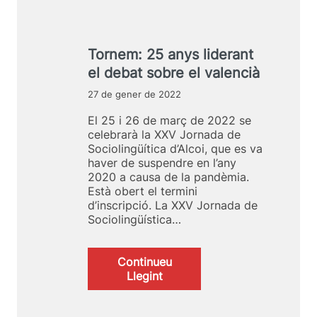
c
X
a
e
a
V
d
m
d
I
e
a
’
J
S
Tornem: 25 anys liderant
r
A
o
o
ç
el debat sobre el valencià
l
r
c
d
c
n
i
27 de gener de 2022
e
o
a
o
2
i
d
l
El 25 i 26 de març de 2022 se
0
a
i
celebrarà la XXV Jornada de
2
d
n
Sociolingüítica d’Alcoi, que es va
4
e
g
haver de suspendre en l’any
S
ü
2020 a causa de la pandèmia.
o
í
Està obert el termini
c
s
d’inscripció. La XXV Jornada de
i
t
Sociolingüística…
o
i
l
c
i
a
Continueu
n
d
:
Llegint
g
’
T
ü
A
o
í
l