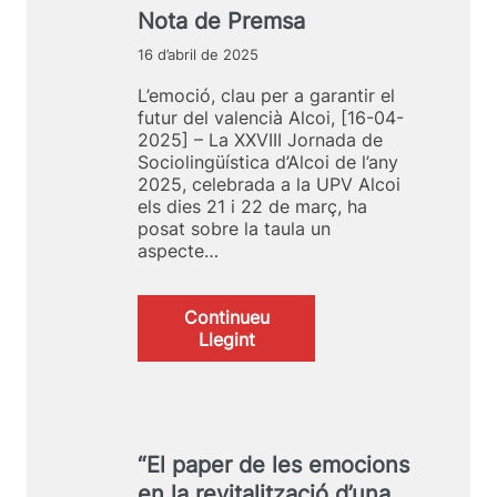
c
J
Nota de Premsa
i
o
e
r
16 d’abril de 2025
s
n
d
a
L’emoció, clau per a garantir el
e
d
futur del valencià Alcoi, [16-04-
l
a
2025] – La XXVIII Jornada de
a
d
Sociolingüística d’Alcoi de l’any
X
e
2025, celebrada a la UPV Alcoi
X
S
els dies 21 i 22 de març, ha
I
o
posat sobre la taula un
X
c
aspecte…
J
i
o
o
r
l
Continueu
n
i
:
Llegint
a
n
N
d
g
o
a
ü
t
d
í
a
e
s
d
“El paper de les emocions
S
t
e
o
en la revitalització d’una
i
P