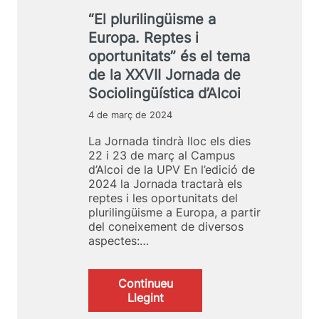
e
a
“El plurilingüisme a
r
p
a
Europa. Reptes i
e
i
r
oportunitats” és el tema
m
d
de la XXVII Jornada de
p
e
Sociolingüística d’Alcoi
u
l
l
e
4 de març de 2024
s
s
a
e
La Jornada tindrà lloc els dies
r
m
22 i 23 de març al Campus
l
o
d’Alcoi de la UPV En l’edició de
’
c
2024 la Jornada tractarà els
ú
i
reptes i les oportunitats del
s
o
plurilingüisme a Europa, a partir
d
n
del coneixement de diversos
e
s
aspectes:…
l
e
v
n
a
l
Continueu
l
a
:
Llegint
e
r
“