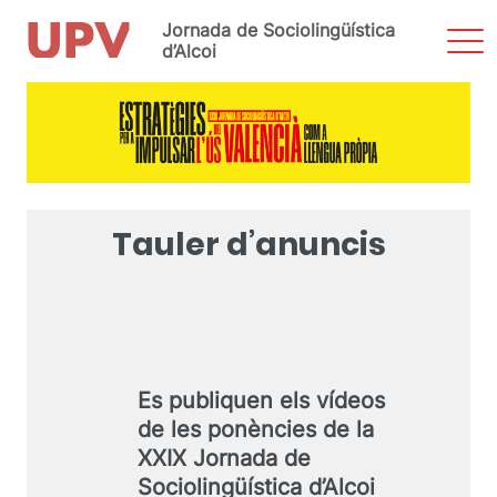
Jornada de Sociolingüística
Most
men
d’Alcoi
Vés
al
contingut
Tauler d’anuncis
Es publiquen els vídeos
de les ponències de la
XXIX Jornada de
Sociolingüística d’Alcoi