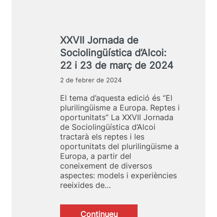
n
e
E
c
v
l
i
i
p
à
t
l
XXVII Jornada de
c
a
u
o
l
Sociolingüística d’Alcoi:
r
m
i
i
22 i 23 de març de 2024
a
t
l
l
z
2 de febrer de 2024
i
l
a
n
e
El tema d’aquesta edició és “El
c
g
n
plurilingüisme a Europa. Reptes i
i
ü
g
oportunitats” La XXVII Jornada
ó
i
u
de Sociolingüística d’Alcoi
d
s
a
tractarà els reptes i les
’
m
p
oportunitats del plurilingüisme a
u
e
r
Europa, a partir del
n
a
ò
coneixement de diversos
a
E
p
aspectes: models i experiències
l
u
i
reeixides de…
l
r
a
e
o
”
n
p
Continueu
g