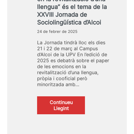
c
c
r
llengua” és el tema de la
i
a
e
XXVIII Jornada de
o
d
m
Sociolingüística d’Alcoi
l
’
s
i
A
a
24 de febrer de 2025
n
l
g
c
La Jornada tindrà lloc els dies
ü
o
21 i 22 de març al Campus
í
i
d’Alcoi de la UPV En l’edició de
s
“
2025 es debatrà sobre el paper
t
E
de les emocions en la
i
s
revitalització d’una llengua,
c
t
pròpia i cooficial però
a
r
minoritzada amb…
d
a
’
t
A
è
Continueu
l
g
:
Llegint
c
i
“
o
e
E
i
s
l
p
p